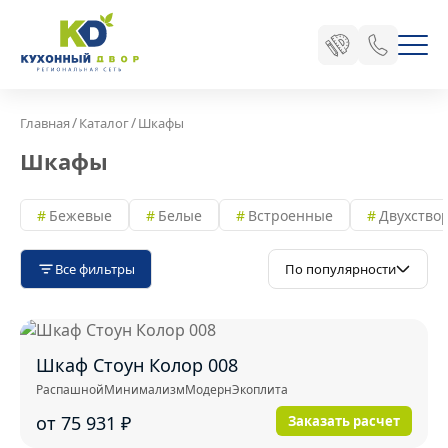
/
/
Главная
Каталог
Шкафы
Шкафы
Бежевые
Белые
Встроенные
Двухство
Все фильтры
По популярности
Шкаф Стоун Колор 008
Распашной
Минимализм
Модерн
Экоплита
от 75 931
₽
Заказать расчет