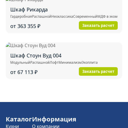
Шкаф Рикарда
Гардеробная
Распашной
Неоклассика
Современный
МДФ в экомембр
от 363 355
₽
Заказать расчет
Шкаф Стоун Вуд 004
Модульный
Распашной
Лофт
Минимализм
Экоплита
от 67 113
₽
Заказать расчет
Каталог
Информация
Кухни
О компании