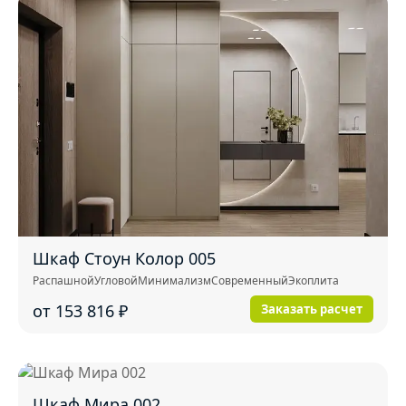
Шкаф Стоун Колор 005
Распашной
Угловой
Минимализм
Современный
Экоплита
от 153 816
₽
Заказать расчет
Шкаф Мира 002