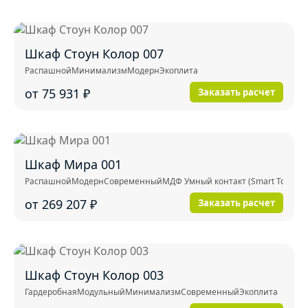
Шкаф Стоун Колор 007
Распашной
Минимализм
Модерн
Экоплита
от 75 931
₽
Заказать расчет
Шкаф Мира 001
Распашной
Модерн
Современный
МДФ Умный контакт (Smart Touch)
от 269 207
₽
Заказать расчет
Шкаф Стоун Колор 003
Гардеробная
Модульный
Минимализм
Современный
Экоплита