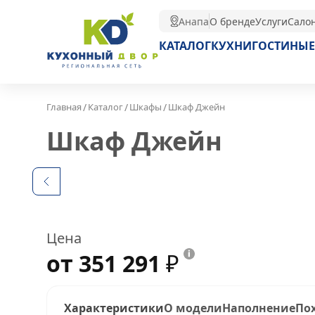
Анапа
О бренде
Услуги
Сало
КАТАЛОГ
КУХНИ
ГОСТИНЫЕ
/
/
/
Главная
Каталог
Шкафы
Шкаф Джейн
Шкаф Джейн
Цена
от 351 291
₽
Характеристики
О модели
Наполнение
По