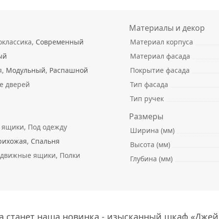
Материалы и декор
оклассика,
Современный
Материал корпуса
ый
Материал фасада
я,
Модульный
,
Распашной
Покрытие фасада
е дверей
Тип фасада
Тип ручек
Размеры
ящики, Под одежду
Ширина (мм)
рихожая
,
Спальня
Высота (мм)
движные ящики, Полки
Глубина (мм)
 станет наша новинка - изысканный шкаф «Джей