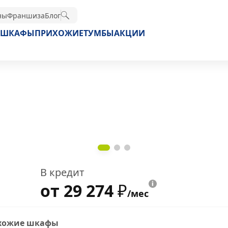
ны
Франшиза
Блог
ШКАФЫ
ПРИХОЖИЕ
ТУМБЫ
АКЦИИ
В кредит
от 29 274
₽
/мес
хожие шкафы