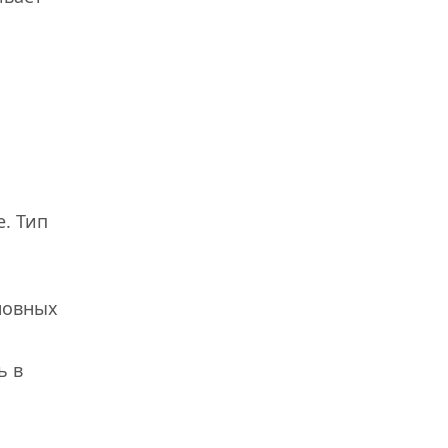
. Тип
новных
ь в