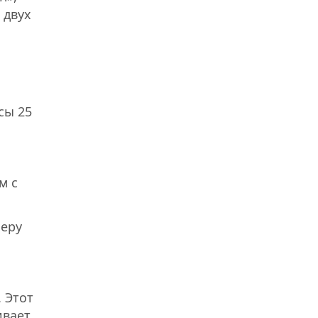
 двух
сы 25
м с
ьеру
 Этот
ивает