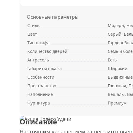
Основные параметры
Стиль
Модерн, Не
Цвет
Серый,
Бел
Тип шкафа
Гардеробна
Количество дверей
Семь и боле
Антресоль
Есть
Габариты шкафа
Широкий
Особенности
Выдвижные 
Пространство
Гостиная
,
П
Наполнение
Вешалы, Вы
Фурнитура
Премиум
Описание
Настоящим украшением вашего интерьера