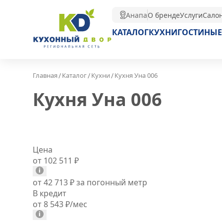
Анапа
О бренде
Услуги
Сало
КАТАЛОГ
КУХНИ
ГОСТИНЫЕ
/
/
/
Главная
Каталог
Кухни
Кухня Уна 006
Кухня Уна 006
Цена
от 102 511
₽
от 42 713
₽
за погонный метр
В кредит
от 8 543
₽
/мес