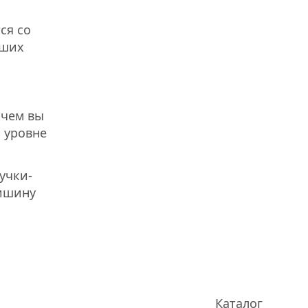
ся со
ьших
 чем вы
а уровне
учки-
тишину
Каталог