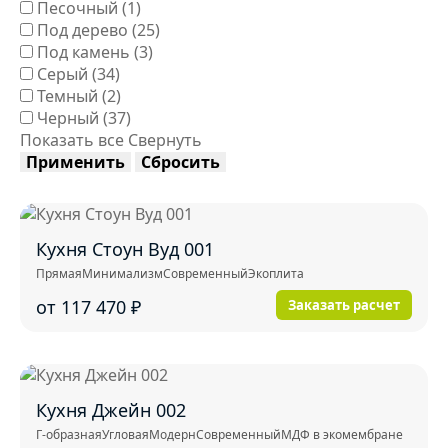
Песочный
(1)
Под дерево
(25)
Под камень
(3)
Серый
(34)
Темный
(2)
Черный
(37)
Показать все
Свернуть
Применить
Сбросить
Кухня Стоун Вуд 001
Прямая
Минимализм
Современный
Экоплита
от 117 470
₽
Заказать расчет
Кухня Джейн 002
Г-образная
Угловая
Модерн
Современный
МДФ в экомембране