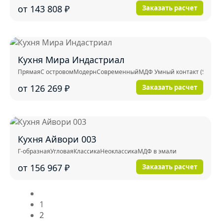
от 143 808
₽
Заказать расчет
Кухня Мира Индастриал
Прямая
С островом
Модерн
Современный
МДФ Умный контакт (Smart 
от 126 269
₽
Заказать расчет
Кухня Айвори 003
Г-образная
Угловая
Классика
Неоклассика
МДФ в эмали
от 156 967
₽
Заказать расчет
1
2