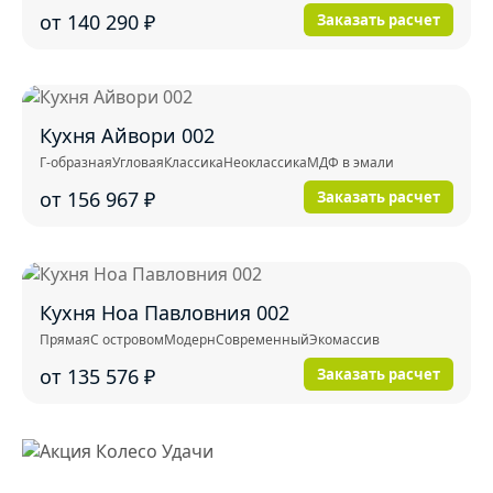
от 140 290
₽
Заказать расчет
Кухня Айвори 002
Г-образная
Угловая
Классика
Неоклассика
МДФ в эмали
от 156 967
₽
Заказать расчет
Кухня Ноа Павловния 002
Прямая
С островом
Модерн
Современный
Экомассив
от 135 576
₽
Заказать расчет