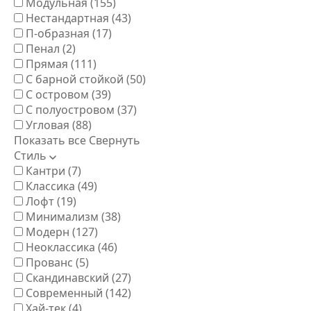
Модульная
(155)
Нестандартная
(43)
П-образная
(17)
Пенал
(2)
Прямая
(111)
С барной стойкой
(50)
С островом
(39)
С полуостровом
(37)
Угловая
(88)
Показать все
Свернуть
Стиль
Кантри
(7)
Классика
(49)
Лофт
(19)
Минимализм
(38)
Модерн
(127)
Неоклассика
(46)
Прованс
(5)
Скандинавский
(27)
Современный
(142)
Хай-тек
(4)